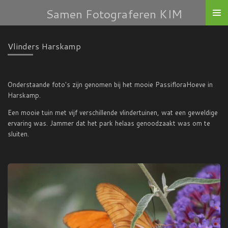
Samen Fotograferen KIM
Ga
direct
naar
de
Vlinders Harskamp
hoofdinhoud
Onderstaande foto's zijn genomen bij het mooie PassifloraHoeve in
Harskamp.
Een mooie tuin met vijf verschillende vlindertuinen, wat een geweldige
ervaring was. Jammer dat het park helaas genoodzaakt was om te
sluiten.