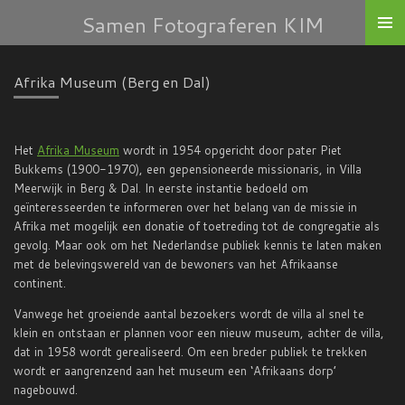
Samen Fotograferen KIM
Ga
direct
naar
de
Afrika Museum (Berg en Dal)
hoofdinhoud
Het
Afrika Museum
wordt in 1954 opgericht door pater Piet
Bukkems (1900-1970), een gepensioneerde missionaris, in Villa
Meerwijk in Berg & Dal. In eerste instantie bedoeld om
geïnteresseerden te informeren over het belang van de missie in
Afrika met mogelijk een donatie of toetreding tot de congregatie als
gevolg. Maar ook om het Nederlandse publiek kennis te laten maken
met de belevingswereld van de bewoners van het Afrikaanse
continent.
Vanwege het groeiende aantal bezoekers wordt de villa al snel te
klein en ontstaan er plannen voor een nieuw museum, achter de villa,
dat in 1958 wordt gerealiseerd. Om een breder publiek te trekken
wordt er aangrenzend aan het museum een ‘Afrikaans dorp’
nagebouwd.