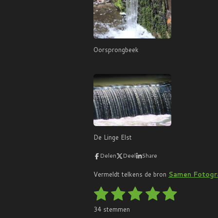
Oorsprongbeek
De Linge Elst
Delen
Deel
Share
Vermeldt
telkens de bron
Samen Fotogra
1
2
3
4
5
S
R
t
a
s
s
s
s
s
e
34 stemmen
t
m