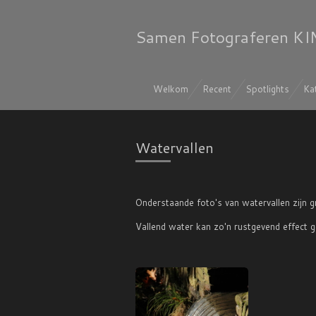
Ga
direct
Samen Fotograferen KI
naar
de
hoofdinhoud
Welkom
Recent
Spotlights
Ka
Watervallen
Onderstaande foto's van watervallen zijn
Vallend water kan zo'n rustgevend effect 