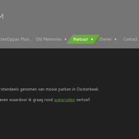
M
ttenOppas Pluis
Old Memories
Natuur
Dieren
Contact
 grotendeels genomen van mooie parken in Oosterbeek.
geven waardoor ik graag rond
watervallen
vertoef.