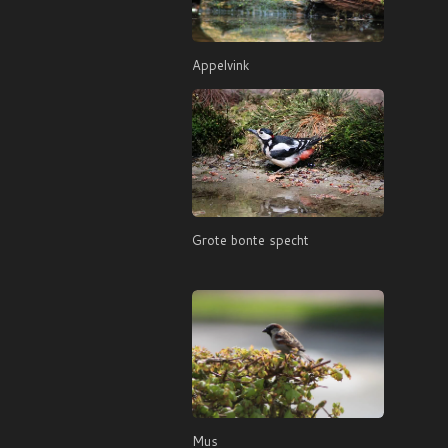
Appelvink
Grote bonte specht
Mus