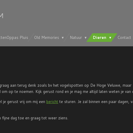
M
ttenOppas Pluis
Old Memories
Natuur
Dieren
Contact
ik graag aan terug denk zoals bv het vogelspotten op De Hoge Veluwe, maar 
 om op te noemen. Kijk gerust rond en je mag me altijd laten weten je van d
l je gerust vrij om mij een
bericht
te sturen. Je zal binnen een paar dagen, v
fijne dag toe en graag tot weer ziens.