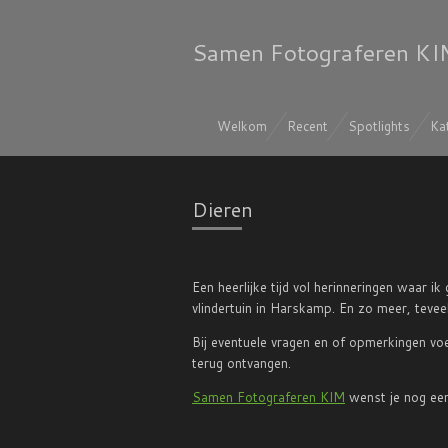
Ga
direct
Samen Fotograferen KI
naar
de
hoofdinhoud
Welkom
Recent
Spotlights
Ka
Dieren
Een heerlijke tijd vol herinneringen waar 
vlindertuin in Harskamp. En zo meer, teveel
Bij eventuele vragen en of opmerkingen voe
terug ontvangen.
Samen Fotograferen KIM
wenst je nog een 