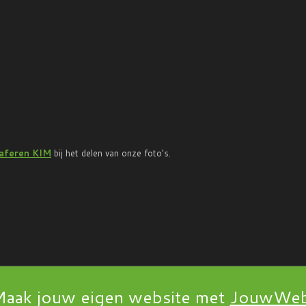
aferen KIM
bij het delen van onze foto's.
aak jouw eigen website met
JouwWe